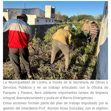
La Municipalidad de Loreto, a través de la Secretaría de Obras y
Servicios Públicos y en un trabajo articulado con la Oficina de
Parques y Paseos, lleva adelante importantes tareas de limpieza
integral, desmalezamiento y poda en el Barrio Emergencias.
Estas acciones forman parte del plan de trabajo impulsado por la
gestión del intendente Prof. Ramón Rosa González, con el objetivo