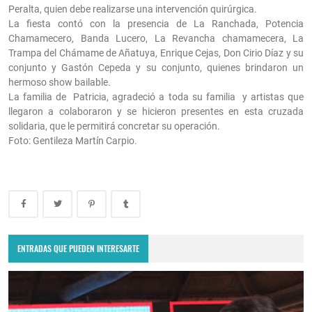
Peralta, quien debe realizarse una intervención quirúrgica.
La fiesta contó con la presencia de La Ranchada, Potencia
Chamamecero, Banda Lucero, La Revancha chamamecera, La
Trampa del Chámame de Añatuya, Enrique Cejas, Don Cirio Díaz y su
conjunto y Gastón Cepeda y su conjunto, quienes brindaron un
hermoso show bailable.
La familia de Patricia, agradeció a toda su familia y artistas que
llegaron a colaboraron y se hicieron presentes en esta cruzada
solidaria, que le permitirá concretar su operación.
Foto: Gentileza Martín Carpio.
ENTRADAS QUE PUEDEN INTERESARTE