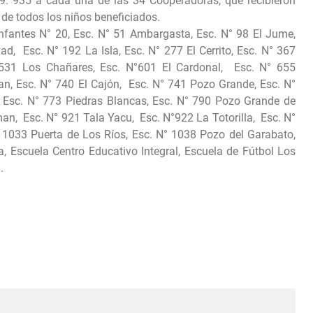
9. 935 a cada una de las 34 Cooperadoras, que recibieron
de todos los niños beneficiados.
Infantes N° 20, Esc. N° 51 Ambargasta, Esc. N° 98 El Jume,
d, Esc. N° 192 La Isla, Esc. N° 277 El Cerrito, Esc. N° 367
531 Los Chañares, Esc. N°601 El Cardonal, Esc. N° 655
n, Esc. N° 740 El Cajón, Esc. N° 741 Pozo Grande, Esc. N°
 Esc. N° 773 Piedras Blancas, Esc. N° 790 Pozo Grande de
n, Esc. N° 921 Tala Yacu, Esc. N°922 La Totorilla, Esc. N°
° 1033 Puerta de Los Ríos, Esc. N° 1038 Pozo del Garabato,
, Escuela Centro Educativo Integral, Escuela de Fútbol Los
.