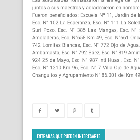
Las autoridades formalizaron la entrega de $1
juntos a sus maestros y agradecieron en nombre 
Fueron beneficiados: Escuela Nº 11, Jardín de 
Esc. N° 102 La Esperanza, Esc. N° 111 La Soleda
Suri Pozo, Esc. N° 385 Las Mangas, Esc. N° 
Amoladeras, Esc. N°658 Km 49, Esc. N°661 Onca
742 Lomitas Blancas, Esc. N° 772 Ojo de Agua,
Ambargasta, Esc. N° 792 Báez, Esc. N° 819 Amima
924 25 de Mayo, Esc. N° 987 Inti Huasi, Esc. N
Esc. N° 1210 Km 96, Esc. N° 7 Villa Ojo de Agua
Changuitos y Agrupamiento N° 86.001 del Km 49
Villa Ojo de Agua recibió al American Express
Rumania: el reality show europeo.
ENTRADAS QUE PUEDEN INTERESARTE