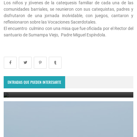
Los niños y jóvenes de la catequesis familiar de cada una de las
comunidades barriales, se reunieron con sus catequistas, padres y
disfrutaron de una jornada inolvidable, con juegos, cantaron y
reflexionaron sobre las Vocaciones Sacerdotales.
El encuentro culmino con una misa que fue oficiada por el Rector del
santuario de Sumampa Viejo, Padre Miguel Espíndola.
Villa Ojo de Agua recibió al American Express Rumania: el reality
show europeo.
ENTRADAS QUE PUEDEN INTERESARTE
July 4, 2023