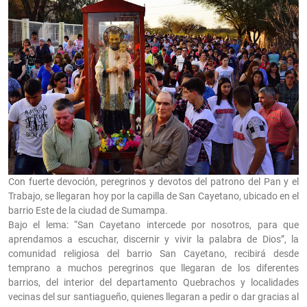
Con fuerte devoción, peregrinos y devotos del patrono del Pan y el
Trabajo, se llegaran hoy por la capilla de San Cayetano, ubicado en el
barrio Este de la ciudad de Sumampa.
Bajo el lema: “San Cayetano intercede por nosotros, para que
aprendamos a escuchar, discernir y vivir la palabra de Dios”, la
comunidad religiosa del barrio San Cayetano, recibirá desde
temprano a muchos peregrinos que llegaran de los diferentes
barrios, del interior del departamento Quebrachos y localidades
vecinas del sur santiagueño, quienes llegaran a pedir o dar gracias al