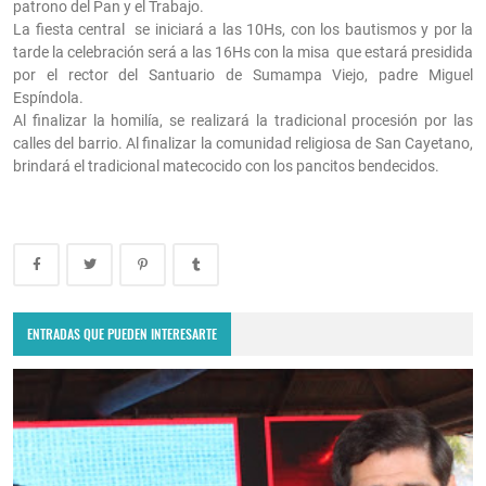
patrono del Pan y el Trabajo.
La fiesta central
se iniciará a las 10Hs, con los bautismos y por la
tarde la celebración será a las 16Hs con la misa
que estará presidida
por el rector del Santuario de Sumampa Viejo, padre Miguel
Espíndola.
Al finalizar la homilía, se realizará la tradicional procesión por las
calles del barrio. Al finalizar la comunidad religiosa de San Cayetano,
brindará el tradicional matecocido con los pancitos bendecidos.
ENTRADAS QUE PUEDEN INTERESARTE