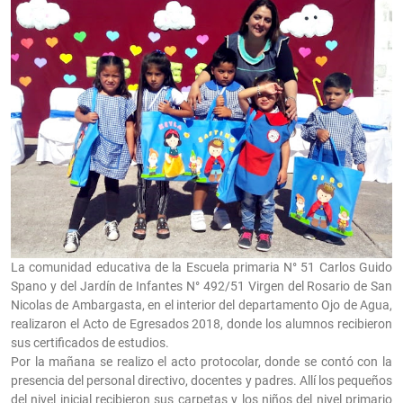
La comunidad educativa de la Escuela primaria N° 51 Carlos Guido
Spano y del Jardín de Infantes N° 492/51 Virgen del Rosario de San
Nicolas de Ambargasta, en el interior del departamento Ojo de Agua,
realizaron el Acto de Egresados 2018, donde los alumnos recibieron
sus certificados de estudios.
Por la mañana se realizo el acto protocolar, donde se contó con la
presencia del personal directivo, docentes y padres. Allí los pequeños
del nivel inicial recibieron sus carpetas y los niños del nivel primario