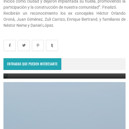
inicios como ciudad y dejaron implantada su huella, promoviendo la
participación y la construcción de nuestra comunidad”. Finalizó.
Recibirán un reconocimiento los ex concejales Héctor Orlando
Oroná, Juan Giménez, Zuli Carrizo, Enrique Bertrand, y familiares de
Néstor Neme y Daniel López.
Villa Ojo de Agua recibió al American Express Rumania: el reality
show europeo.
ENTRADAS QUE PUEDEN INTERESARTE
July 4, 2023