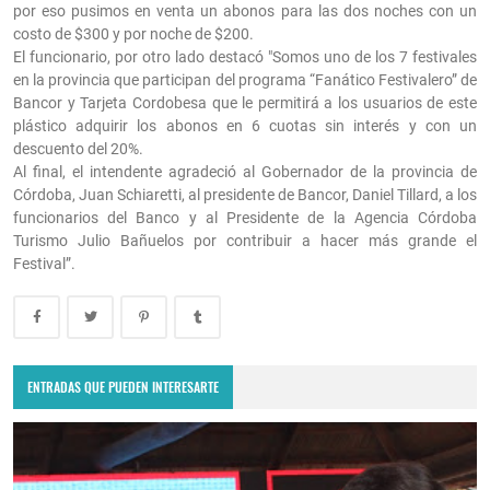
por eso pusimos en venta un abonos para las dos noches con un
costo de $300 y por noche de $200.
El funcionario, por otro lado destacó "Somos uno de los 7 festivales
en la provincia que participan del programa “Fanático Festivalero” de
Bancor y Tarjeta Cordobesa que le permitirá a los usuarios de este
plástico adquirir los abonos en 6 cuotas sin interés y con un
descuento del 20%.
Al final, el intendente agradeció al Gobernador de la provincia de
Córdoba, Juan Schiaretti, al presidente de Bancor, Daniel Tillard, a los
funcionarios del Banco y al Presidente de la Agencia Córdoba
Turismo Julio Bañuelos por contribuir a hacer más grande el
Festival”.
ENTRADAS QUE PUEDEN INTERESARTE