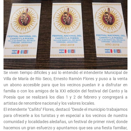
Se viven tiempo difíciles y así lo entendió el intendente Municipal de
Villa de María de Río Seco, Ernesto Ramón Flores y puso a la venta
un abono accesible para que los vecinos puedan ir a disfrutar en
familia o con los amigos de la XXI edición del festival del Canto y la
Poesía que se realizará los días 1 y 2 de febrero y congregará a
artistas de renombre nacional y los valores locales.
El intendente "Cañito" Flores, destacó "Desde el municipio trabajamos
para ofrecerle a los turistas y en especial a los vecinos de nuestra
comunidad y localidades aledañas, un festival de primer nivel, donde
hacemos un gran esfuerzo y apuntamos que sea una fiesta familiar,