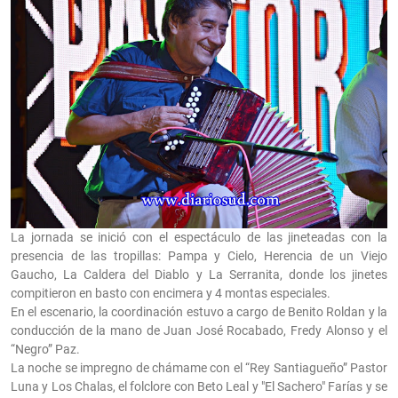
La jornada se inició con el espectáculo de las jineteadas con la
presencia de las tropillas: Pampa y Cielo, Herencia de un Viejo
Gaucho, La Caldera del Diablo y La Serranita, donde los jinetes
compitieron en basto con encimera y 4 montas especiales.
En el escenario, la coordinación estuvo a cargo de Benito Roldan y la
conducción de la mano de Juan José Rocabado, Fredy Alonso y el
“Negro” Paz.
La noche se impregno de chámame con el “Rey Santiagueño” Pastor
Luna y Los Chalas, el folclore con Beto Leal y "El Sachero" Farías y se