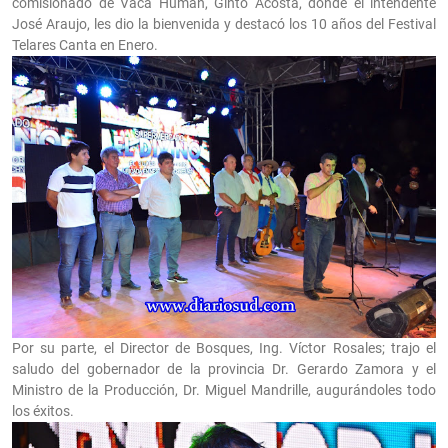
comisionado de Vaca Human, Ginto Acosta, donde el intendente
José Araujo, les dio la bienvenida y destacó los 10 años del Festival
Telares Canta en Enero.
Por su parte, el Director de Bosques, Ing. Víctor Rosales; trajo el
saludo del gobernador de la provincia Dr. Gerardo Zamora y el
Ministro de la Producción, Dr. Miguel Mandrille, augurándoles todo
los éxitos.