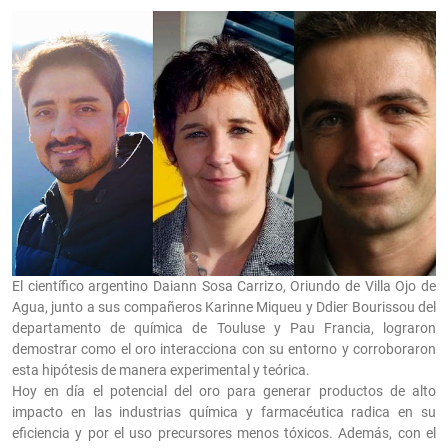
El científico argentino Daiann Sosa Carrizo, Oriundo de Villa Ojo de
Agua, junto a sus compañeros Karinne Miqueu y Ddier Bourissou del
departamento de química de Touluse y Pau Francia, lograron
demostrar como el oro interacciona con su entorno y corroboraron
esta hipótesis de manera experimental y teórica.
Hoy en día el potencial del oro para generar productos de alto
impacto en las industrias química y farmacéutica radica en su
eficiencia y por el uso precursores menos tóxicos. Además, con el