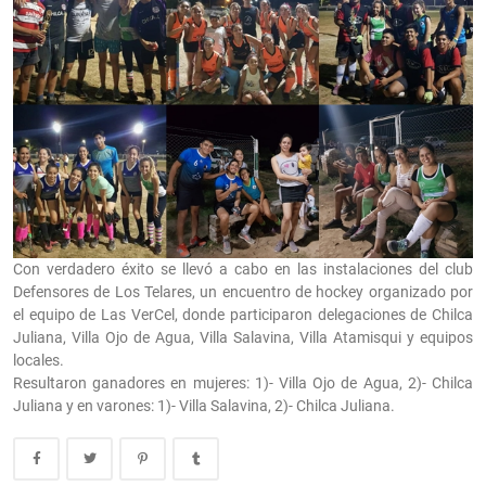
Con verdadero éxito se llevó a cabo en las instalaciones del club
Defensores de Los Telares, un encuentro de hockey organizado por
el equipo de Las VerCel, donde participaron delegaciones de Chilca
Juliana, Villa Ojo de Agua, Villa Salavina, Villa Atamisqui y equipos
locales.
Resultaron ganadores en mujeres: 1)- Villa Ojo de Agua, 2)- Chilca
Juliana y en varones: 1)- Villa Salavina, 2)- Chilca Juliana.