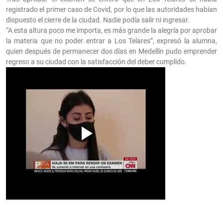
registrado el primer caso de Covid, por lo que las autoridades habían
dispuesto el cierre de la ciudad. Nadie podía salir ni ingresar.
“A esta altura poco me importa, es más grande la alegría por aprobar
la materia que no poder entrar a Los Telares”, expresó la alumna,
quien después de permanecer dos días en Medellín pudo emprender
regreso a su ciudad con la satisfacción del deber cumplido.