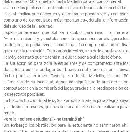
debió recorrer 50 kilómetros hasta Medellín para encontrar señal.
«Uno de los puntos del protocolo exige condiciones de conectividad,
lo cual implica que docentes y alumnos se puedan ver y escuchar,
como uno de los requisitos más importantes», detalla la información
del sitio web de la Facultad.
Especifica además que Sol se inscribió para rendir la materia
“Administración I” y ya estaba conectada, escribía por chat, pero los
profesores no podían verla, lo cual impedía cumplir con la normativa
que exige la resolución. Tras varios intentos, uno de los profesores la
llamó y constató que no tenía ni siquiera buena señal de teléfono.
La situación no paralizó a la estudiante y se comprometió ante los
docentes a buscar un lugar con buena señal y acordar una nueva
fecha para el examen. Tuvo que ir hasta Medellín, a unos 50
kilómetros de su localidad, donde consiguió que le prestaran una
computadora en la comisaría del lugar, gracias a la predisposición de
los efectivos policiales.
La historia tuvo un final feliz, Sol aprobó la materia para alegría suya
y la de sus profesores, quienes destacaron el esfuerzo realizado para
rendir.
Pero la «odisea estudiantil» no terminó ahí
Sin embargo los obstáculos para la estudiante no terminaron ahí.
Tras aprobar el examen se enteró que en Los Telares se había