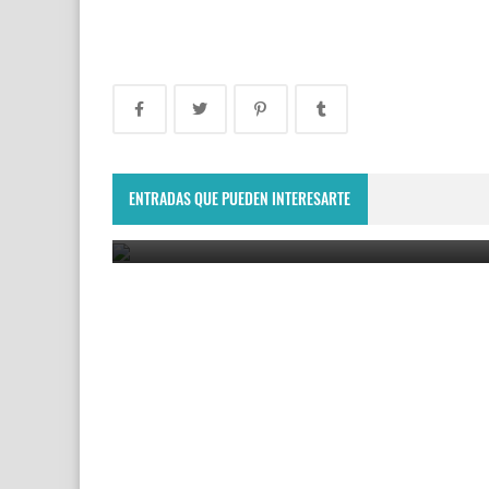
Villa Ojo de Agua recibió al American Express
Rumania: el reality show europeo.
ENTRADAS QUE PUEDEN INTERESARTE
July 4, 2023