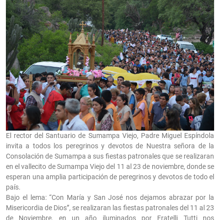
El rector del Santuario de Sumampa Viejo, Padre Miguel Espíndola
invita a todos los peregrinos y devotos de Nuestra señora de la
Consolación de Sumampa a sus fiestas patronales que se realizaran
en el vallecito de Sumampa Viejo del 11 al 23 de noviembre, donde se
esperan una amplia participación de peregrinos y devotos de todo el
país.
Bajo el lema: “Con María y San José nos dejamos abrazar por la
Misericordia de Dios”, se realizaran las fiestas patronales del 11 al 23
de Noviembre, en un año iluminados por Fratelli Tutti nos