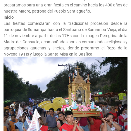
preparamos para una gran fiesta en el camino hacia los 400 años de
nuestra Madre, patrona del Pueblo Santiagueño.
Inicio
Las fiestas comenzaran con la tradicional procesión desde la
parroquia de Sumampa hasta el Santuario de Sumampa Viejo, el día
11 de noviembre a partir de las 17Hs con la imagen Peregrina de la
Madre del Consuelo, acompañadas por las comunidades religiosas y
agrupaciones gauchas y jinetes, donde programo el Rezo de la
Novena 19 Hs y luego la Santa Misa en la Basílica.