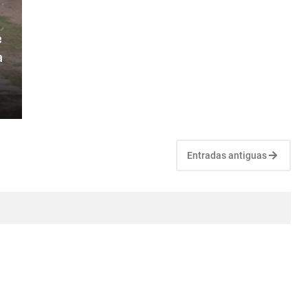
e
a
Entradas antiguas