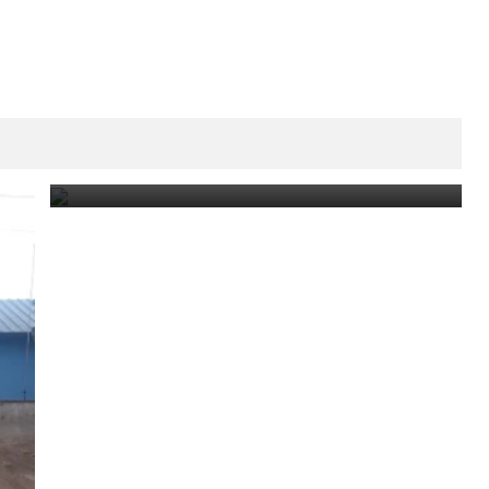
Estudiante de 14 años le confesó a su maestra que
su primo intentó abusarla.
August 7, 2026