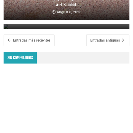
a El Sumbol.
Fiestas Patronales en Honor a Nuestra Señora de Las Libranzas.
August 6, 2026
August 5, 2026
Entradas más recientes
Entradas antiguas
SIN COMENTARIOS