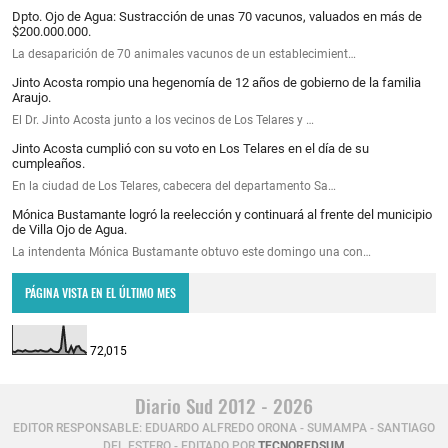
Dpto. Ojo de Agua: Sustracción de unas 70 vacunos, valuados en más de
$200.000.000.
La desaparición de 70 animales vacunos de un establecimient…
Jinto Acosta rompio una hegenomía de 12 años de gobierno de la familia
Araujo.
El Dr. Jinto Acosta junto a los vecinos de Los Telares y …
Jinto Acosta cumplió con su voto en Los Telares en el día de su
cumpleaños.
En la ciudad de Los Telares, cabecera del departamento Sa…
Mónica Bustamante logró la reelección y continuará al frente del municipio
de Villa Ojo de Agua.
La intendenta Mónica Bustamante obtuvo este domingo una con…
PÁGINA VISTA EN EL ÚLTIMO MES
72,015
Diario Sud 2012 - 2026
EDITOR RESPONSABLE: EDUARDO ALFREDO ORONA - SUMAMPA - SANTIAGO
DEL ESTERO - EDITADO POR
TECNOREDSUM