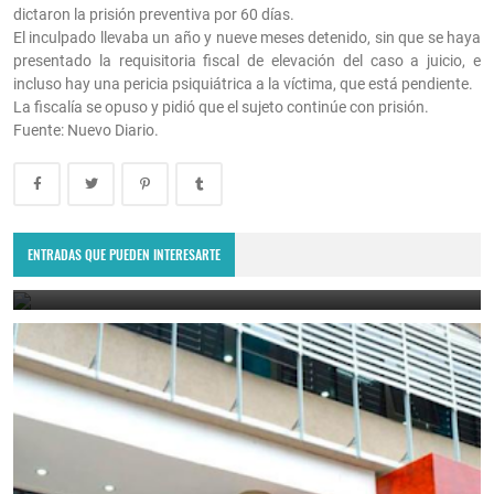
dictaron la prisión preventiva por 60 días.
El inculpado llevaba un año y nueve meses detenido, sin que se haya
presentado la requisitoria fiscal de elevación del caso a juicio, e
incluso hay una pericia psiquiátrica a la víctima, que está pendiente.
La fiscalía se opuso y pidió que el sujeto continúe con prisión.
Fuente: Nuevo Diario.
Tragedia en Salavina: un joven de 18 años murió ahogado en el río
Saladillo.
ENTRADAS QUE PUEDEN INTERESARTE
August 4, 2026