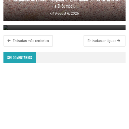
a El Sumbol.
Fiestas Patronales en Honor a Nuestra Señora de Las Libranzas.
August 6, 2026
August 5, 2026
Entradas más recientes
Entradas antiguas
SIN COMENTARIOS