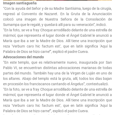
Imagen santiagueña
“Con la ayuda del Señor y de su Madre Santísima, luego de la cirugía,
regresó al Convento de Nazaret. En la Gruta de la Anunciación
colocó una imagen de Nuestra Señora de la Consolación de
Sumampa que le regalé, y quedará allí para su veneración”, indicó.
“En la foto, se ve a fray Choque arrodillado delante de una estrella de
mármol, que representa el lugar donde el Ángel Gabriel le anunció a
María que iba a ser la Madre de Dios. Allí tiene una inscripción que
reza ‘Verbum caro hic factum est’, que en latín significa ‘Aquí la
Palabra de Dios se hizo carne’”, explicó el padre Cueva.
Advocaciones del mundo
“En este templo, que es relativamente nuevo, inaugurada por San
Pablo VI, se encuentran distintas advocaciones marianas de todas
partes del mundo. También hay una de la Virgen de Luján en uno de
los altares. Abajo del templo está la gruta, allí, todos los días bajan
en procesión los franciscanos cantando el Ángelus”, contextualizó.
“En la foto, se ve a fray Choque arrodillado delante de una estrella de
mármol, que representa el lugar donde el Ángel Gabriel le anunció a
María que iba a ser la Madre de Dios. Allí tiene una inscripción que
reza ‘Verbum caro hic factum est’, que en latín significa ‘Aquí la
Palabra de Dios se hizo carne’”, explicó el padre Cueva.