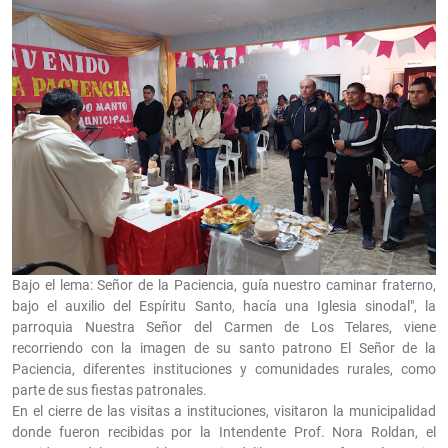
Bajo el lema: Señor de la Paciencia, guía nuestro caminar fraterno,
bajo el auxilio del Espíritu Santo, hacía una Iglesia sinodal", la
parroquia Nuestra Señor del Carmen de Los Telares, viene
recorriendo con la imagen de su santo patrono El Señor de la
Paciencia, diferentes instituciones y comunidades rurales, como
parte de sus fiestas patronales.
En el cierre de las visitas a instituciones, visitaron la municipalidad
donde fueron recibidas por la Intendente Prof. Nora Roldan, el