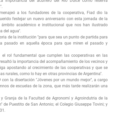
La importancia del acuífero del Río Dulce como reserva
".
menajeó a los fundadores de la cooperativa, Fiad dio la
erido festejar un nuevo aniversario con esta jornada de la
l ámbito académico e institucional que nos han ilustrado
a del agua".
storia de la institución "para que sea un punto de partida para
ha pasado en aquella época para que miren el pasado y
n el rol fundamental que cumplen las cooperativas en las
resaltó la importancia del acompañamiento de los vecinos y
siga apostando al crecimiento de las cooperativas y que se
s rurales, como lo hay en otras provincias de Argentina".
 9 con la disertación "Jóvenes por un mundo mejor", a cargo
mnos de escuelas de la zona, que más tarde realizarán una
a y Granja de la Facultad de Agronomí y Agroindutria de la
 de Puestito de San Antonio; el Colegio Giuseppe Tovini; y
631.