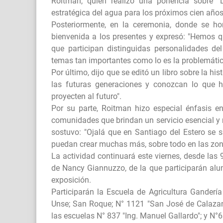
Roitman, quien realizó una ponencia sobre "
estratégica del agua para los próximos cien años
Posteriormente, en la ceremonia, donde se ho
bienvenida a los presentes y expresó: "Hemos qu
que participan distinguidas personalidades de
temas tan importantes como lo es la problemátic
Por último, dijo que se editó un libro sobre la hi
las futuras generaciones y conozcan lo que 
proyecten al futuro".
Por su parte, Roitman hizo especial énfasis e
comunidades que brindan un servicio esencial y 
sostuvo: "Ojalá que en Santiago del Estero se 
puedan crear muchas más, sobre todo en las zona
La actividad continuará este viernes, desde las
de Nancy Giannuzzo, de la que participarán alu
exposición.
Participarán la Escuela de Agricultura Ganderí
Unse; San Roque; N° 1121 "San José de Calazan"
las escuelas N° 837 "Ing. Manuel Gallardo"; y N°