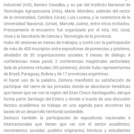
Industrial (Inti), Ramiro Casoliba, y su par del Instituto Nacional de
Tecnología Agropecuaria (Inta), Mario Mondino; además del rector
de la Universidad, Católica (Ucse), Luis Lucena, y la vicerectora de la
Universidad Nacional, (Unse), Marcela Juárez, entre otros invitados.
Precisamente el encuentro fue organizado por el Inta, Inti, Ucse;
Unse y la Secretaría de Ciencia y Tecnología de la provincia.
Hubo 40 sesiones en mesas de trabajos, y contó con la participación
de más de 400 inscriptos entre expositores de ponencias y pósteres;
alrededor de 30 organizaciones sociales; 5 mesas de diálogo; 4
conferencias mesa panel; 2 conferencias magistrales sectoriales;
Sala de pósteres virtuales (90 pósteres), donde hubo representantes
de Brasil, Paraguay, Bolivia y de 17 provincias argentinas.
Al hacer uso de la palabra, Zamora manifestó su satisfacción de
participar del cierre de las jornadas donde se abordaron temáticas
que tienen que ver con la región del Gran Chaco Santiagueño, del que
forma parte Santiago del Estero y donde a través de una discusión
técnico académica se trabaja en una agenda para encontrar las
bases de un desarrollo territorial sostenible.
Destacó también la participación de expositores nacionales e
internacionales que tienen que ver con el sector académico;
movimientos sociales; pueblos originarios; técnicos y estudiantes