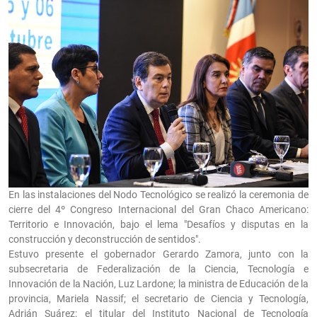
En las instalaciones del Nodo Tecnológico se realizó la ceremonia de
cierre del 4º Congreso Internacional del Gran Chaco Americano:
Territorio e Innovación, bajo el lema "Desafíos y disputas en la
construcción y deconstrucción de sentidos".
Estuvo presente el gobernador Gerardo Zamora, junto con la
subsecretaria de Federalización de la Ciencia, Tecnología e
Innovación de la Nación, Luz Lardone; la ministra de Educación de la
provincia, Mariela Nassif; el secretario de Ciencia y Tecnología,
Adrián Suárez; el titular del Instituto Nacional de Tecnología