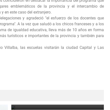
es coincidieron en destacar la importancia del programa que
ugares emblemáticos de la provincia y el intercambio de
s y en este caso del extranjero.
delegaciones y agradeció "el esfuerzo de los docentes que
grama". A la vez que saludó a los chicos franceses y a los
grama de igualdad educativa, lleva más de 10 años en forma
más turísticos e importantes de la provincia y también para
o Villalba, las escuelas visitarán la ciudad Capital y Las
Fiestas Patronales en Honor a Nuestra Señora de
Las Libranzas.
August 5, 2026