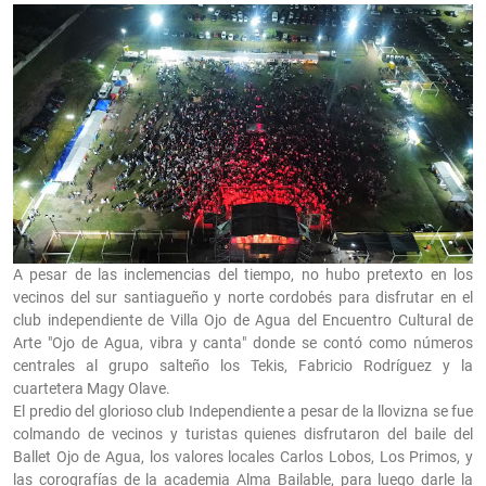
A pesar de las inclemencias del tiempo, no hubo pretexto en los
vecinos del sur santiagueño y norte cordobés para disfrutar en el
club independiente de Villa Ojo de Agua del Encuentro Cultural de
Arte "Ojo de Agua, vibra y canta" donde se contó como números
centrales al grupo salteño los Tekis, Fabricio Rodríguez y la
cuartetera Magy Olave.
El predio del glorioso club Independiente a pesar de la llovizna se fue
colmando de vecinos y turistas quienes disfrutaron del baile del
Ballet Ojo de Agua, los valores locales Carlos Lobos, Los Primos, y
las corografías de la academia Alma Bailable, para luego darle la