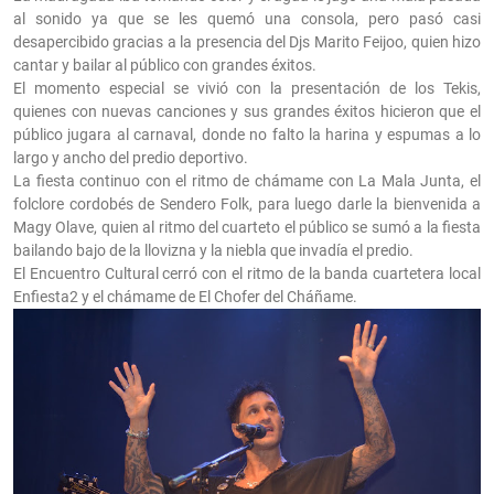
al sonido ya que se les quemó una consola, pero pasó casi
desapercibido gracias a la presencia del Djs Marito Feijoo, quien hizo
cantar y bailar al público con grandes éxitos.
El momento especial se vivió con la presentación de los Tekis,
quienes con nuevas canciones y sus grandes éxitos hicieron que el
público jugara al carnaval, donde no falto la harina y espumas a lo
largo y ancho del predio deportivo.
La fiesta continuo con el ritmo de chámame con La Mala Junta, el
folclore cordobés de Sendero Folk, para luego darle la bienvenida a
Magy Olave, quien al ritmo del cuarteto el público se sumó a la fiesta
bailando bajo de la llovizna y la niebla que invadía el predio.
El Encuentro Cultural cerró con el ritmo de la banda cuartetera local
Enfiesta2 y el chámame de El Chofer del Cháñame.