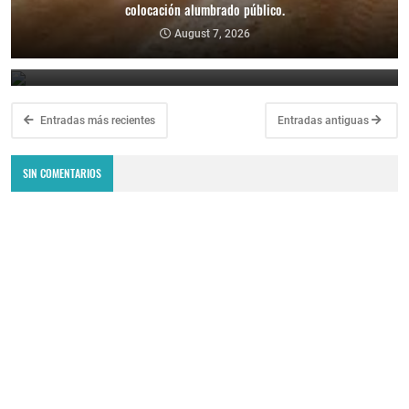
colocación alumbrado público.
legales tras los hechos de violencia en las dependencias
municipales.
August 7, 2026
August 7, 2026
Entradas más recientes
Entradas antiguas
SIN COMENTARIOS