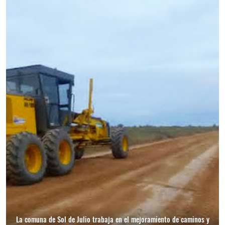
La comuna de Sol de Julio trabaja en el mejoramiento de caminos y
La Municipalidad de Los Telares anunció que tomará acciones