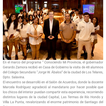
En el marco del programa " Conociendo Mi Provincia, el gobernador
Gerardo Zamora recibió en Casa de Gobierno la visita de 48 alumnos
del Colegio Secundario “Jorge W. Ábalos” de la ciudad de Los Telares,
Dpto. Salavina.
El encuentro se desarrolló en el Salón de Acuerdos, donde la docente
Marcela Rodríguez agradeció al mandatario por hacer posible que
los chicos del interior puedan compartir esta experiencia, recorriendo
distintos lugares de la ciudad Capital, Las Termas de Río Hondo y
Villa La Punta, revalorizando el enorme patrimonio de Santiago del