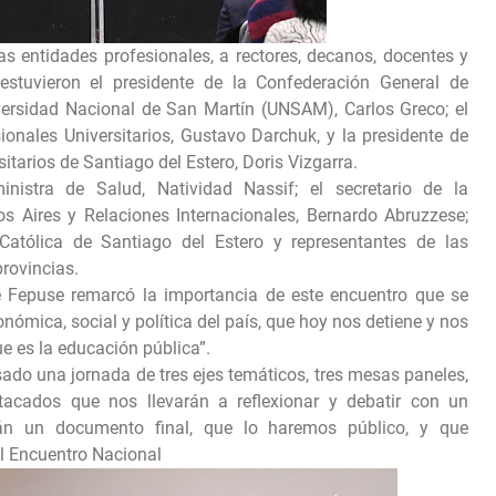
as entidades profesionales, a rectores, decanos, docentes y
stuvieron el presidente de la Confederación General de
iversidad Nacional de San Martín (UNSAM), Carlos Greco; el
ionales Universitarios, Gustavo Darchuk, y la presidente de
itarios de Santiago del Estero, Doris Vizgarra.
istra de Salud, Natividad Nassif; el secretario de la
os Aires y Relaciones Internacionales, Bernardo Abruzzese;
Católica de Santiago del Estero y representantes de las
provincias.
de Fepuse remarcó la importancia de este encuentro que se
onómica, social y política del país, que hoy nos detiene y nos
ue es la educación pública”.
sado una jornada de tres ejes temáticos, tres mesas paneles,
tacados que nos llevarán a reflexionar y debatir con un
rán un documento final, que lo haremos público, y que
el Encuentro Nacional