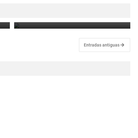
e
Tragedia en Salavina: un joven de 18 años murió
ahogado en el río Saladillo.
August 4, 2026
Entradas antiguas