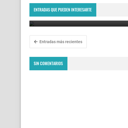
asesinado a puñaladas y detuvieron a la pareja d
su exesposa.
ENTRADAS QUE PUEDEN INTERESARTE
August 7, 2026
Entradas más recientes
SIN COMENTARIOS