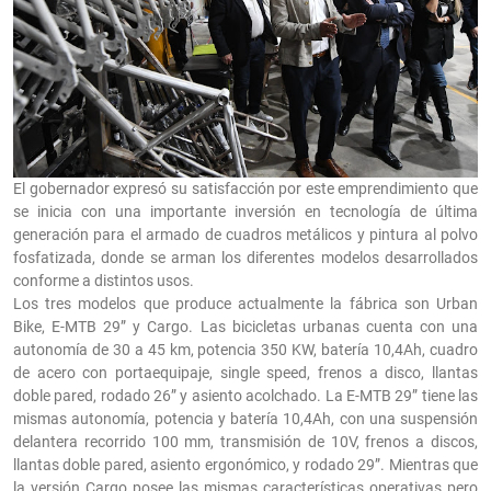
El gobernador expresó su satisfacción por este emprendimiento que
se inicia con una importante inversión en tecnología de última
generación para el armado de cuadros metálicos y pintura al polvo
fosfatizada, donde se arman los diferentes modelos desarrollados
conforme a distintos usos.
Los tres modelos que produce actualmente la fábrica son Urban
Bike, E-MTB 29” y Cargo. Las bicicletas urbanas cuenta con una
autonomía de 30 a 45 km, potencia 350 KW, batería 10,4Ah, cuadro
de acero con portaequipaje, single speed, frenos a disco, llantas
doble pared, rodado 26” y asiento acolchado. La E-MTB 29” tiene las
mismas autonomía, potencia y batería 10,4Ah, con una suspensión
delantera recorrido 100 mm, transmisión de 10V, frenos a discos,
llantas doble pared, asiento ergonómico, y rodado 29”. Mientras que
la versión Cargo posee las mismas características operativas pero