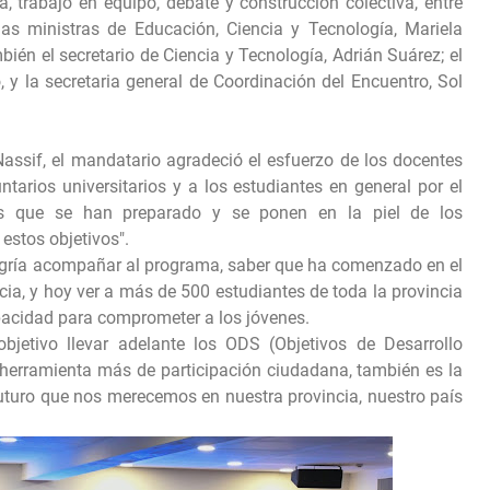
, trabajo en equipo, debate y construcción colectiva, entre
as ministras de Educación, Ciencia y Tecnología, Mariela
mbién el secretario de Ciencia y Tecnología, Adrián Suárez; el
 y la secretaria general de Coordinación del Encuentro, Sol
Nassif, el mandatario agradeció el esfuerzo de los docentes
untarios universitarios y a los estudiantes en general por el
s que se han preparado y se ponen en la piel de los
 estos objetivos".
egría acompañar al programa, saber que ha comenzado en el
ia, y hoy ver a más de 500 estudiantes de toda la provincia
pacidad para comprometer a los jóvenes.
bjetivo llevar adelante los ODS (Objetivos de Desarrollo
 herramienta más de participación ciudadana, también es la
futuro que nos merecemos en nuestra provincia, nuestro país