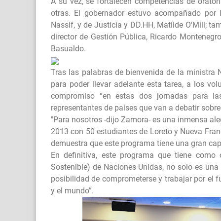
A su vez, se fortalecen competencias de oratoria
otras. El gobernador estuvo acompañado por l
Nassif, y de Justicia y DD.HH, Matilde O'Mill; ta
director de Gestión Pública, Ricardo Montenegro,
Basualdo.
Tras las palabras de bienvenida de la ministra 
para poder llevar adelante esta tarea, a los vol
compromiso “en estas dos jornadas para la
representantes de países que van a debatir sobre
"Para nosotros -dijo Zamora- es una inmensa al
2013 con 50 estudiantes de Loreto y Nueva Franc
demuestra que este programa tiene una gran ca
En definitiva, este programa que tiene como o
Sostenible) de Naciones Unidas, no solo es una
posibilidad de comprometerse y trabajar por el 
y el mundo”.