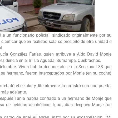
ó a un funcionario policial, sindicado originalmente por su
 clarificar que en realidad sola se precipitó de otra unidad e
l.
Lucía González Farías, quien atribuye a Aldo David Monje
n residencia en el Bº La Aguada, Sumampa, Quebrachos.
iciembre. Vivas habría denunciado en la Seccional 33 que
e su hermano, fueron interceptados por Monje (en su coche)
arrebató el celular y, literalmente, la arrastró con una puerta,
s más adelante.
 después Tania habría confiado a un hermano de Monje que
so de bebidas alcohólicas. Igual, días después Monje fue
 cargo de Ariel Villagrán, instó por su excarcelación. "Mi