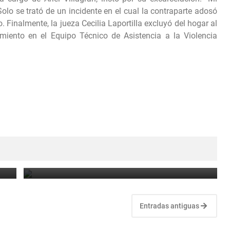
 Solo se trató de un incidente en el cual la contraparte adosó
. Finalmente, la jueza Cecilia Laportilla excluyó del hogar al
miento en el Equipo Técnico de Asistencia a la Violencia
e
Tragedia en Salavina: un joven de 18 años murió
ahogado en el río Saladillo.
August 4, 2026
Entradas antiguas