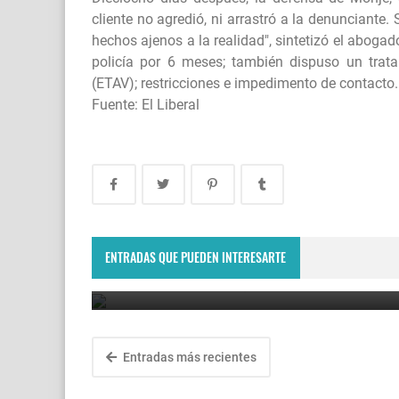
cliente no agredió, ni arrastró a la denunciante.
hechos ajenos a la realidad", sintetizó el abogado
policía por 6 meses; también dispuso un trata
(ETAV); restricciones e impedimento de contacto.
Fuente: El Liberal
Crimen pasional en Ojo de Agua: un hombre fue
asesinado a puñaladas y detuvieron a la pareja d
su exesposa.
ENTRADAS QUE PUEDEN INTERESARTE
August 7, 2026
Entradas más recientes