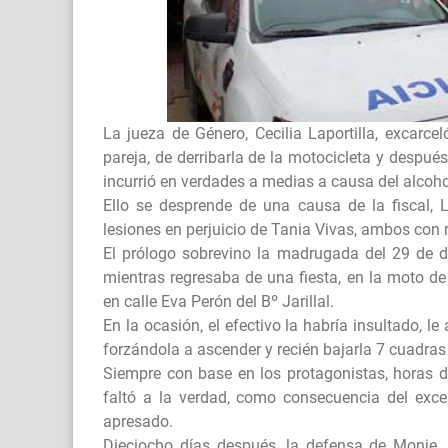
La jueza de Género, Cecilia Laportilla, excarcel
pareja, de derribarla de la motocicleta y después
incurrió en verdades a medias a causa del alcoho
Ello se desprende de una causa de la fiscal, 
lesiones en perjuicio de Tania Vivas, ambos co
El prólogo sobrevino la madrugada del 29 de d
mientras regresaba de una fiesta, en la moto d
en calle Eva Perón del Bº Jarillal.
En la ocasión, el efectivo la habría insultado, le 
forzándola a ascender y recién bajarla 7 cuadra
Siempre con base en los protagonistas, horas
faltó a la verdad, como consecuencia del exce
apresado.
Dieciocho días después, la defensa de Monje, a