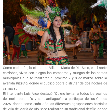
Como cada año, la ciudad de Villa de María de Rio Seco, en el norte
cordobés, viven con alegría las comparsa y murgas de los corsos
municipales que se realizaran el próximo 7 y 8 de marzo sobre la
avenida Rizzuto, donde el público podrá disfrutar de dos noches de
carnaval.
El intendente Luis Arce, destacó “Quiero invitar a todos los vecinos
del norte cordobés y sur santiagueño a participar de los Corsos
2025, donde como cada año las diferentes agrupaciones barriales
de Villa de María de Rio Seco realizaran su tradicional desfile, donde