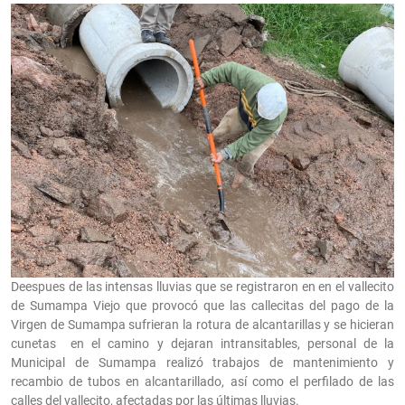
Deespues de las intensas lluvias que se registraron en en el vallecito
de Sumampa Viejo que provocó que las callecitas del pago de la
Virgen de Sumampa sufrieran la rotura de alcantarillas y se hicieran
cunetas en el camino y dejaran intransitables, personal de la
Municipal de Sumampa realizó trabajos de mantenimiento y
recambio de tubos en alcantarillado, así como el perfilado de las
calles del vallecito, afectadas por las últimas lluvias.