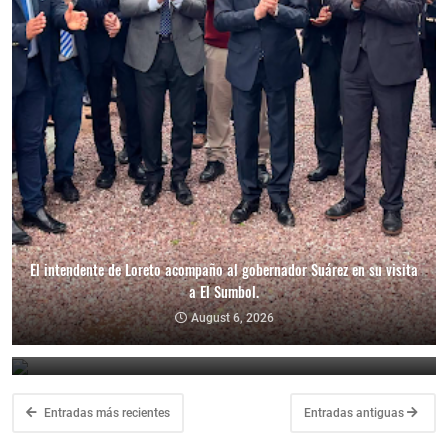
El intendente de Loreto acompaño al gobernador Suárez en su visita
a El Sumbol.
Fiestas Patronales en Honor a Nuestra Señora de Las Libranzas.
August 6, 2026
August 5, 2026
Entradas más recientes
Entradas antiguas