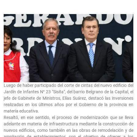
Luego de haber participado del corte de cintas del nuevo edificio del
Jardín de Infantes N° 23 "Sisita", del barrio Belgrano de la Capital, el
jefe de Gabinete de Ministros, Elías Suárez, destacó las inversiones
realizadas en los últimos años por el Gobierno de la provincia en
materia educativa.
Resaltó, en ese sentido, el proceso de modernización que se lleva
adelante en materia de infraestructura mediante la construcción de
nuevos edificios, como también en las obras de remodelación y de
ampliación de establecimientos, con el objetivo de ofrecer a los