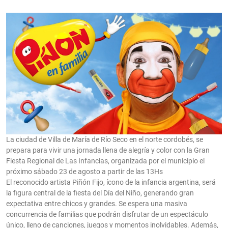
La ciudad de Villa de María de Río Seco en el norte cordobés, se
prepara para vivir una jornada llena de alegría y color con la Gran
Fiesta Regional de Las Infancias, organizada por el municipio el
próximo sábado 23 de agosto a partir de las 13Hs
El reconocido artista Piñón Fijo, ícono de la infancia argentina, será
la figura central de la fiesta del Día del Niño, generando gran
expectativa entre chicos y grandes. Se espera una masiva
concurrencia de familias que podrán disfrutar de un espectáculo
único, lleno de canciones, juegos y momentos inolvidables. Además,