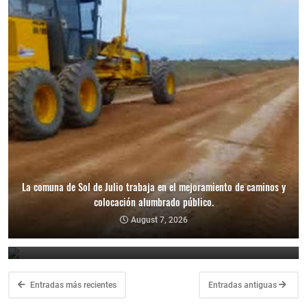
La comuna de Sol de Julio trabaja en el mejoramiento de caminos y
La Municipalidad de Los Telares anunció que tomará acciones
colocación alumbrado público.
legales tras los hechos de violencia en las dependencias
municipales.
August 7, 2026
August 7, 2026
Entradas más recientes
Entradas antiguas