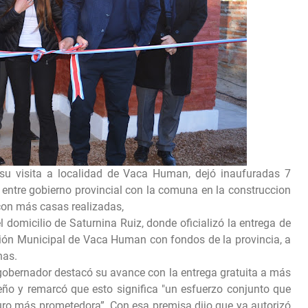
 su visita a localidad de Vaca Human, dejó inaufuradas 7
o entre gobierno provincial con la comuna en la construccion
on más casas realizadas,
l domicilio de Saturnina Ruiz, donde oficializó la entrega de
sión Municipal de Vaca Human con fondos de la provincia, a
nas.
 gobernador destacó su avance con la entrega gratuita a más
ueño y remarcó que esto significa "un esfuerzo conjunto que
uro más prometedora”. Con esa premisa dijo que ya autorizó