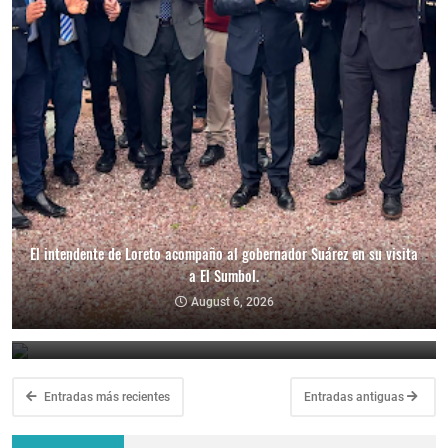
El intendente de Loreto acompaño al gobernador Suárez en su visita
a El Sumbol.
Fiestas Patronales en Honor a Nuestra Señora de Las Libranzas.
August 6, 2026
August 5, 2026
Entradas más recientes
Entradas antiguas