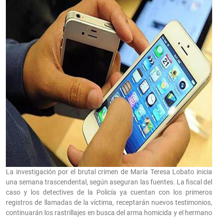
La investigación por el brutal crimen de María Teresa Lobato inicia
una semana trascendental, según aseguran las fuentes. La fiscal del
caso y los detectives de la Policía ya cuentan con los primeros
registros de llamadas de la víctima, receptarán nuevos testimonios,
continuarán los rastrillajes en busca del arma homicida y el hermano