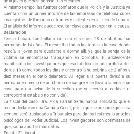
de la joven que desapareció tras el crimen.
Al mismo tiempo, las fuentes confiaron que la Policía y la Justicia ya
cuentan con un primer informe de las empresas de telefonía sobre
los registros de llamadas entrantes y salientes en la línea de Lobato.
El análisis del informe puede resultar clave para avanzar en la causa.
Declaración
Teresa Lobato fue hallada sin vida el viernes 28 de abril por su
hermano de 14 años. El menor iba todas las tardes a la casa donde
residía la joven para quedarse a dormir allí, ya que la pareja de la
víctima se encontraba trabajando en Córdoba. El adolescente
manifestó a los investigadores que esa fatídica jornada arribó antes
de las 18 como todos los días y encontró a su sobrina de 2 años y
diez meses en el patio delantero. Al llegar a la puerta divisó a su
hermana en medio de un charco de sangre y se llevó a la niña a su
casa para dar aviso de lo sucedido (no se acercó al cadáver ni
corroboró si estaba o no con vida).
La fiscal del caso, Dra. Aída Farrán Serlé, habría solicitado que el
menor declare en una Cámara Gesell, por lo que se presume que esta
semana será trasladado a Tribunales para dar su testimonio ante los
psicólogos del Poder Judicial. Los investigadores son optimistas de
que podría aportar más datos.
Fuente: El Liberal.