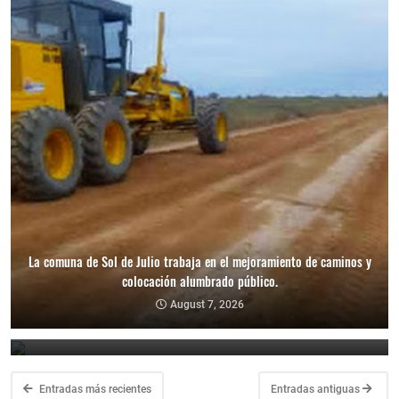
La comuna de Sol de Julio trabaja en el mejoramiento de caminos y
La Municipalidad de Los Telares anunció que tomará acciones
colocación alumbrado público.
legales tras los hechos de violencia en las dependencias
municipales.
August 7, 2026
August 7, 2026
Entradas más recientes
Entradas antiguas