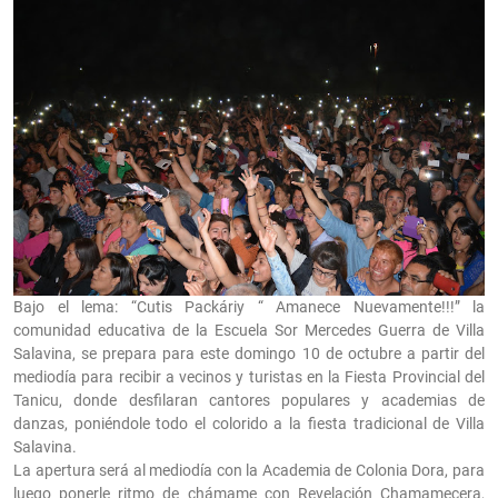
Bajo el lema: “Cutis Packáriy “ Amanece Nuevamente!!!” la
comunidad educativa de la Escuela Sor Mercedes Guerra de Villa
Salavina, se prepara para este domingo 10 de octubre a partir del
mediodía para recibir a vecinos y turistas en la Fiesta Provincial del
Tanicu, donde desfilaran cantores populares y academias de
danzas, poniéndole todo el colorido a la fiesta tradicional de Villa
Salavina.
La apertura será al mediodía con la Academia de Colonia Dora, para
luego ponerle ritmo de chámame con Revelación Chamamecera,