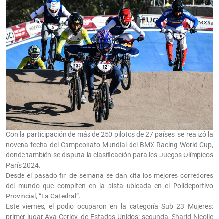
Con la participación de más de 250 pilotos de 27 países, se realizó la
novena fecha del Campeonato Mundial del BMX Racing World Cup,
donde también se disputa la clasificación para los Juegos Olímpicos
París 2024.
Desde el pasado fin de semana se dan cita los mejores corredores
del mundo que compiten en la pista ubicada en el Polideportivo
Provincial, “La Catedral”.
Este viernes, el podio ocuparon en la categoría Sub 23 Mujeres:
primer lugar Ava Corley, de Estados Unidos; segunda, Sharid Nicolle