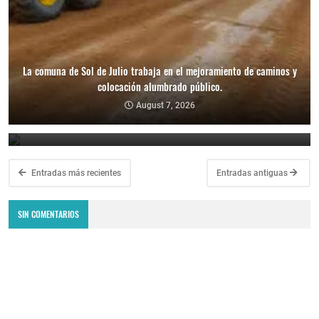
La comuna de Sol de Julio trabaja en el mejoramiento de caminos y
La Municipalidad de Los Telares anunció que tomará acciones
colocación alumbrado público.
legales tras los hechos de violencia en las dependencias
municipales.
August 7, 2026
August 7, 2026
Entradas más recientes
Entradas antiguas
SIN COMENTARIOS