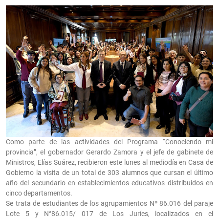
Como parte de las actividades del Programa “Conociendo mi
provincia”, el gobernador Gerardo Zamora y el jefe de gabinete de
Ministros, Elías Suárez, recibieron este lunes al mediodía en Casa de
Gobierno la visita de un total de 303 alumnos que cursan el último
año del secundario en establecimientos educativos distribuidos en
cinco departamentos.
Se trata de estudiantes de los agrupamientos Nº 86.016 del paraje
Lote 5 y N°86.015/ 017 de Los Juríes, localizados en el