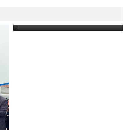
Fiestas Patronales en Honor a Nuestra Señora de
Las Libranzas.
August 5, 2026