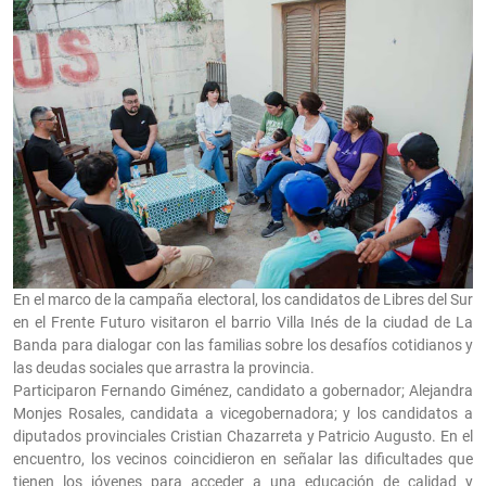
En el marco de la campaña electoral, los candidatos de Libres del Sur
en el Frente Futuro visitaron el barrio Villa Inés de la ciudad de La
Banda para dialogar con las familias sobre los desafíos cotidianos y
las deudas sociales que arrastra la provincia.
Participaron Fernando Giménez, candidato a gobernador; Alejandra
Monjes Rosales, candidata a vicegobernadora; y los candidatos a
diputados provinciales Cristian Chazarreta y Patricio Augusto. En el
encuentro, los vecinos coincidieron en señalar las dificultades que
tienen los jóvenes para acceder a una educación de calidad y