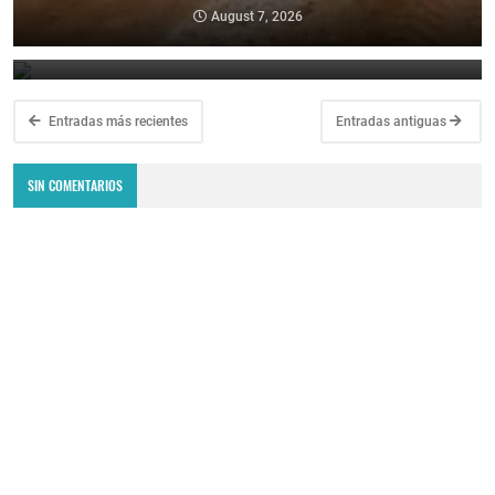
municipales.
August 7, 2026
August 7, 2026
Entradas más recientes
Entradas antiguas
SIN COMENTARIOS