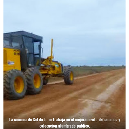
La comuna de Sol de Julio trabaja en el mejoramiento de caminos y
La Municipalidad de Los Telares anunció que tomará acciones
colocación alumbrado público.
legales tras los hechos de violencia en las dependencias