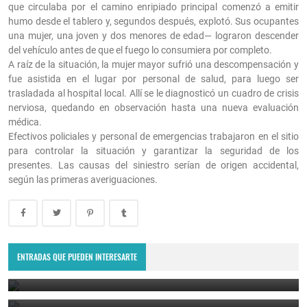
que circulaba por el camino enripiado principal comenzó a emitir
humo desde el tablero y, segundos después, explotó. Sus ocupantes
una mujer, una joven y dos menores de edad— lograron descender
del vehículo antes de que el fuego lo consumiera por completo.
A raíz de la situación, la mujer mayor sufrió una descompensación y
fue asistida en el lugar por personal de salud, para luego ser
trasladada al hospital local. Allí se le diagnosticó un cuadro de crisis
nerviosa, quedando en observación hasta una nueva evaluación
médica.
Efectivos policiales y personal de emergencias trabajaron en el sitio
para controlar la situación y garantizar la seguridad de los
presentes. Las causas del siniestro serían de origen accidental,
según las primeras averiguaciones.
Estudiante de 14 años le confesó a su maestra que su primo intentó
abusarla.
ENTRADAS QUE PUEDEN INTERESARTE
Crimen pasional en Ojo de Agua: un hombre fue asesinado a
puñaladas y detuvieron a la pareja de su exesposa.
August 7, 2026
August 7, 2026