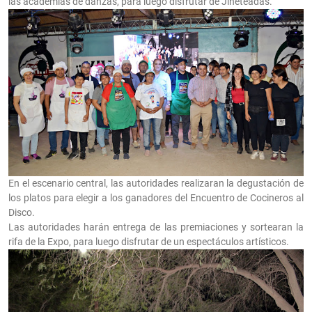
las academias de danzas, para luego disfrutar de Jineteadas.
En el escenario central, las autoridades realizaran la degustación de
los platos para elegir a los ganadores del Encuentro de Cocineros al
Disco.
Las autoridades harán entrega de las premiaciones y sortearan la
rifa de la Expo, para luego disfrutar de un espectáculos artísticos.