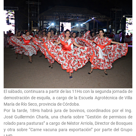
El sábado, continuara a partir de las 11Hs con la segunda jornada de
demostración de esquila, a cargo de la Escuela Agrotécnica de Villa
María de Río Seco, provincia de Córdoba.
Por la tarde, 18Hs habrá jura de bovinos, coordinados por el Ing.
José Guillermón Charla, una charla sobre “Gestión de permisos de
rolado para pasturas” a cargo de Néstor Arriola, Director de Bosques
y otra sobre “Carne vacuna para exportación” por parte del Grupo
LMR