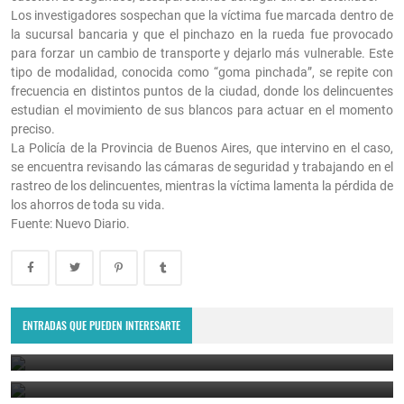
Los investigadores sospechan que la víctima fue marcada dentro de
la sucursal bancaria y que el pinchazo en la rueda fue provocado
para forzar un cambio de transporte y dejarlo más vulnerable. Este
tipo de modalidad, conocida como “goma pinchada”, se repite con
frecuencia en distintos puntos de la ciudad, donde los delincuentes
estudian el movimiento de sus blancos para actuar en el momento
preciso.
La Policía de la Provincia de Buenos Aires, que intervino en el caso,
se encuentra revisando las cámaras de seguridad y trabajando en el
rastreo de los delincuentes, mientras la víctima lamenta la pérdida de
los ahorros de toda su vida.
Fuente: Nuevo Diario.
Estudiante de 14 años le confesó a su maestra que su primo intentó
abusarla.
ENTRADAS QUE PUEDEN INTERESARTE
Crimen pasional en Ojo de Agua: un hombre fue asesinado a
puñaladas y detuvieron a la pareja de su exesposa.
August 7, 2026
August 7, 2026