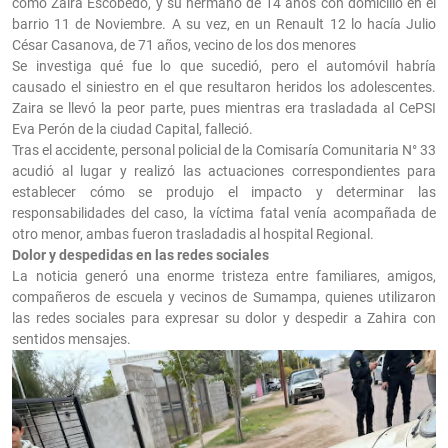
como Zaira Escobedo, y su hermano de 14 años con domicilio en el
barrio 11 de Noviembre. A su vez, en un Renault 12 lo hacía Julio
César Casanova, de 71 años, vecino de los dos menores
Se investiga qué fue lo que sucedió, pero el automóvil habría
causado el siniestro en el que resultaron heridos los adolescentes.
Zaira se llevó la peor parte, pues mientras era trasladada al CePSI
Eva Perón de la ciudad Capital, falleció.
Tras el accidente, personal policial de la Comisaría Comunitaria N° 33
acudió al lugar y realizó las actuaciones correspondientes para
establecer cómo se produjo el impacto y determinar las
responsabilidades del caso, la víctima fatal venía acompañada de
otro menor, ambas fueron trasladadis al hospital Regional.
Dolor y despedidas en las redes sociales
La noticia generó una enorme tristeza entre familiares, amigos,
compañeros de escuela y vecinos de Sumampa, quienes utilizaron
las redes sociales para expresar su dolor y despedir a Zahira con
sentidos mensajes.