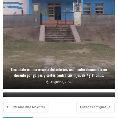
Escándalo en una escuela del interior: una madre denunció a un
docente por golpes y cortes contra sus hijos de 7 y 11 años.
Estudiante de 14 años le confesó a su maestra que su primo intentó
August 8, 2026
abusarla.
August 7, 2026
Entradas más recientes
Entradas antiguas