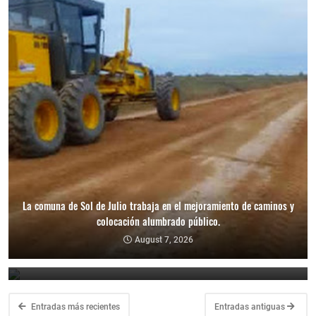
La comuna de Sol de Julio trabaja en el mejoramiento de caminos y
La Municipalidad de Los Telares anunció que tomará acciones
colocación alumbrado público.
legales tras los hechos de violencia en las dependencias
municipales.
August 7, 2026
August 7, 2026
Entradas más recientes
Entradas antiguas